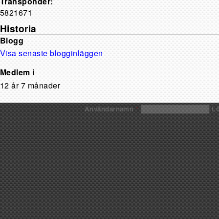
Transponder:
5821671
Historia
Blogg
Visa senaste blogginläggen
Medlem i
12 år 7 månader
Användarnamn
*
L