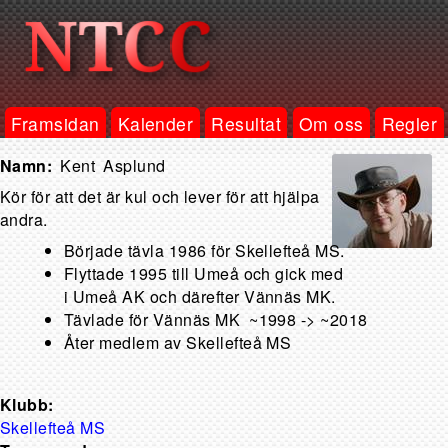
Framsidan
Kalender
Resultat
Om oss
Regler
Kent
Asplund
Kör för att det är kul och lever för att hjälpa
andra.
Började tävla 1986 för Skellefteå MS.
Flyttade 1995 till Umeå och gick med
i Umeå AK och därefter Vännäs MK.
Tävlade för Vännäs MK ~1998 -> ~2018
Åter medlem av Skellefteå MS
Klubb:
Skellefteå MS