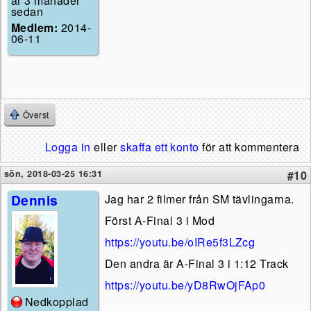
år 3 månader
sedan
Medlem:
2014-
06-11
Överst
Logga in
eller
skaffa ett konto
för att kommentera
sön, 2018-03-25 16:31
#10
Dennis
Jag har 2 filmer från SM tävlingarna.
Först A-Final 3 i Mod
https://youtu.be/oIRe5f3LZcg
Den andra är A-Final 3 i 1:12 Track
https://youtu.be/yD8RwOjFAp0
Nedkopplad