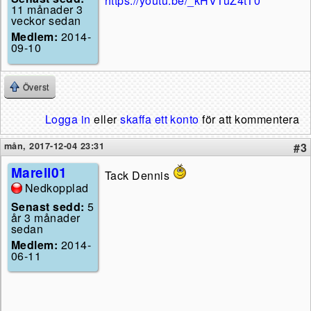
https://youtu.be/_kHVTuZ4tT0
11 månader 3
veckor sedan
Medlem:
2014-
09-10
Överst
Logga in
eller
skaffa ett konto
för att kommentera
mån, 2017-12-04 23:31
#3
Marell01
Tack Dennis
Nedkopplad
Senast sedd:
5
år 3 månader
sedan
Medlem:
2014-
06-11