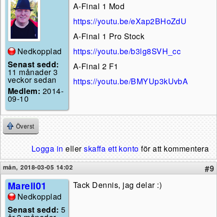
A-Final 1 Mod
https://youtu.be/eXap2BHoZdU
A-Final 1 Pro Stock
https://youtu.be/b3lg8SVH_cc
Nedkopplad
Senast sedd:
A-Final 2 F1
11 månader 3
veckor sedan
https://youtu.be/BMYUp3kUvbA
Medlem:
2014-
09-10
Överst
Logga in
eller
skaffa ett konto
för att kommentera
mån, 2018-03-05 14:02
#9
Marell01
Tack Dennis, jag delar :)
Nedkopplad
Senast sedd:
5