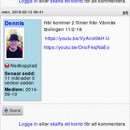
Logga in
eller
skaffa ett konto
för att kommentera
mån, 2018-02-12 06:41
#6
Dennis
Här kommer 2 filmer från Vännäs
tävlingen 11/2-18
https://youtu.be/VyAnot0kH-U
https://youtu.be/OnoF4sjNaEo
Nedkopplad
Senast sedd:
11 månader 3
veckor sedan
Medlem:
2014-
09-10
Överst
Logga in
eller
skaffa ett konto
för att kommentera