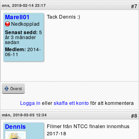
ons, 2018-02-14 23:17
#7
Marell01
Tack Dennis :)
Nedkopplad
Senast sedd:
5
år 3 månader
sedan
Medlem:
2014-
06-11
Överst
Logga in
eller
skaffa ett konto
för att kommentera
mån, 2018-03-05 12:34
#8
Dennis
Filmer från NTCC finalen innomhus
2017-18