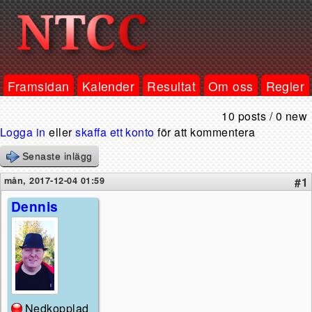
Framsidan
Kalender
Resultat
Om oss
Regler
10 posts / 0 new
Logga in
eller
skaffa ett konto
för att kommentera
Senaste inlägg
mån, 2017-12-04 01:59
#1
Dennis
Nedkopplad