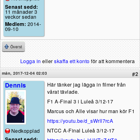
Senast sedd:
11 månader 3
veckor sedan
Medlem:
2014-
09-10
Överst
Logga in
eller
skaffa ett konto
för att kommentera
mån, 2017-12-04 02:03
#2
Dennis
Här tänker jag lägga in filmer från
vårat tävlade.
F1 A-Final 3 i Luleå 3/12-17
Marcus och Alle visar hur man kör F1
https://youtu.be/d_sWrll7rcA
NTCC A-Final Luleå 3/12-17
Nedkopplad
Senast sedd: