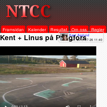
Framsidan
Kalender
Resultat
Om oss
Regler
Kent + Linus på Pengfors
Kent Asplund
sön, 2015-07-26 11:40