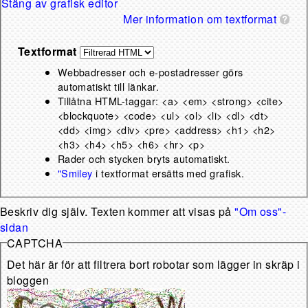
Stäng av grafisk editor
Mer information om textformat
Textformat
Webbadresser och e-postadresser görs
automatiskt till länkar.
Tillåtna HTML-taggar: <a> <em> <strong> <cite>
<blockquote> <code> <ul> <ol> <li> <dl> <dt>
<dd> <img> <div> <pre> <address> <h1> <h2>
<h3> <h4> <h5> <h6> <hr> <p>
Rader och stycken bryts automatiskt.
"Smiley
i textformat ersätts med grafisk.
Beskriv dig själv. Texten kommer att visas på
"Om oss"-
sidan
CAPTCHA
Det här är för att filtrera bort robotar som lägger in skräp i
bloggen