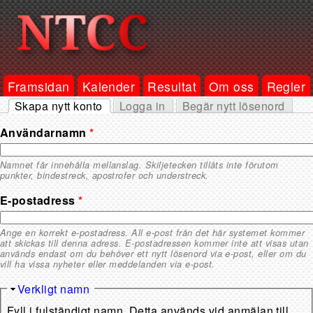
Framsidan
Kalender
Resultat
Om oss
Regler
Skapa nytt konto
Logga in
Begär nytt lösenord
Primära flikar
(aktiv flik)
Användarnamn
*
Namnet får innehålla mellanslag. Skiljetecken tillåts inte förutom
punkter, bindestreck, apostrofer och understreck.
E-postadress
*
Ange en korrekt e-postadress. All e-post från det här systemet kommer
att skickas till denna adress. E-postadressen kommer inte att visas utan
används endast om du behöver ett nytt lösenord via e-post, eller om du
vill ha vissa nyheter eller meddelanden via e-post.
Dölj
Verkligt namn
Fyll i fulständigt namn. Detta används vid anmälan till