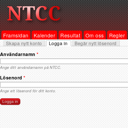
Framsidan
Kalender
Resultat
Om oss
Regler
Skapa nytt konto
Logga in
Begär nytt lösenord
Primära flikar
(aktiv flik)
Användarnamn
*
Ange ditt användarnamn på NTCC.
Lösenord
*
Ange ett lösenord för ditt konto.