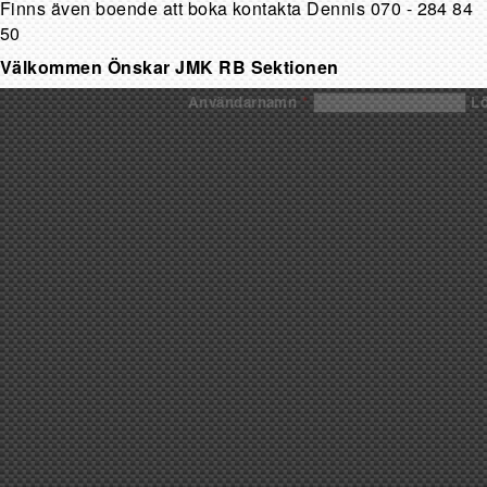
Finns även boende att boka kontakta Dennis 070 - 284 84
50
Välkommen Önskar JMK RB Sektionen
Användarnamn
*
L