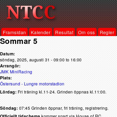
Framsidan
Kalender
Resultat
Om oss
Regler
Sommar 5
Datum:
söndag, 2025, augusti 31 -
09:00
to
16:00
Arrangör:
JMK MiniRacing
Plats:
Östersund - Lungre motorstadion
Lördag:
Fri träning kl.11-24. Grinden öppnas kl.11:00.
Söndag:
07:45 Grinden öppnar, fri träning, registrering.
Officiellt tidschema
kommer snart via House of RC.