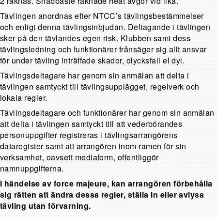
2 räknas. Snabbaste räknade heat avgör vid lika.
Tävlingen anordnas efter NTCC’s tävlingsbestämmelser
och enligt denna tävlingsinbjudan. Deltagande i tävlingen
sker på den tävlandes egen risk. Klubben samt dess
tävlingsledning och funktionärer frånsäger sig allt ansvar
för under tävling inträffade skador, olycksfall el dyl.
Tävlingsdeltagare har genom sin anmälan att delta i
tävlingen samtyckt till tävlingsupplägget, regelverk och
lokala regler.
Tävlingsdeltagare och funktionärer har genom sin anmälan
att delta i tävlingen samtyckt till att vederbörandes
personuppgifter registreras i tävlingsarrangörens
dataregister samt att arrangören inom ramen för sin
verksamhet, oavsett mediaform, offentliggör
namnuppgifterna.
I händelse av force majeure, kan arrangören förbehålla
sig rätten att ändra dessa regler, ställa in eller avlysa
tävling utan förvarning.