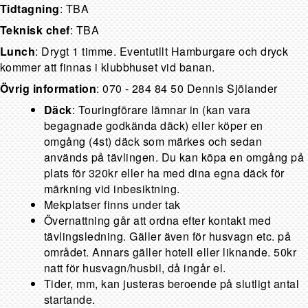
Tidtagning
: TBA
Teknisk chef
: TBA
Lunch
: Drygt 1 timme. Eventutllt Hamburgare och dryck
kommer att finnas i klubbhuset vid banan.
Övrig information
: 070 - 284 84 50 Dennis Sjölander
Däck
: Touringförare lämnar in (kan vara
begagnade godkända däck) eller köper en
omgång (4st) däck som märkes och sedan
används på tävlingen. Du kan köpa en omgång på
plats för 320kr eller ha med dina egna däck för
märkning vid inbesiktning.
Mekplatser finns under tak
Övernattning går att ordna efter kontakt med
tävlingsledning. Gäller även för husvagn etc. på
området. Annars gäller hotell eller liknande. 50kr
natt för husvagn/husbil, då ingår el.
Tider, mm, kan justeras beroende på slutligt antal
startande.