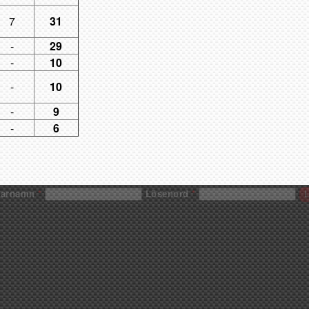
7
31
-
29
-
10
-
10
-
9
-
6
darnamn
*
Lösenord
*