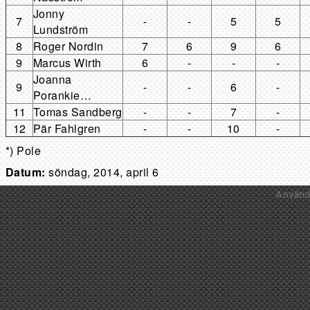
Jonny
7
-
-
5
5
Lundström
8
Roger Nordin
7
6
9
6
9
Marcus Wirth
6
-
-
-
Joanna
9
-
-
6
-
Porankie…
11
Tomas Sandberg
-
-
7
-
12
Pär Fahlgren
-
-
10
-
*) Pole
Datum:
söndag, 2014, april 6
Använ