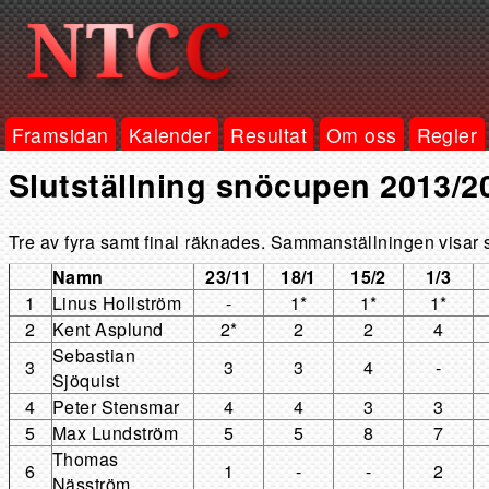
Framsidan
Kalender
Resultat
Om oss
Regler
Slutställning snöcupen 2013/2
Tre av fyra samt final räknades. Sammanställningen visar sl
Namn
23/11
18/1
15/2
1/3
1
Linus Hollström
-
1*
1*
1*
2
Kent Asplund
2*
2
2
4
Sebastian
3
3
3
4
-
Sjöquist
4
Peter Stensmar
4
4
3
3
5
Max Lundström
5
5
8
7
Thomas
6
1
-
-
2
Näsström