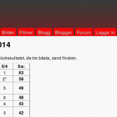
Bilder
Filmer
Blogg
Bloggar
Forum
Logga in
014
utresultatet, de tre bästa, samt finalen.
5/4
Sa:
1
63
2*
58
5
49
6
48
4
43
3
42