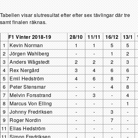
Tabellen visar slutresultat efter efter sex tävlingar där tre
samt finalen räknas.
F1 Vinter 2018-19
28/10
11/11
16/12
13/1
1
Kevin Norman
1
1
5
5
2
Jörgen Wahlberg
-
-
1
2
3
Anders Wågstedt
2
2
2
3
4
Rex Nergård
3
4
6
6
5
Emil Hedström
4
6
8
7
6
Peter Stensmar
-
-
4
8
7
Melvin Forsstrand
-
3
-
4
8
Marcus Von Elling
-
-
-
1
9
Johnny Fredriksen
-
-
3
-
9
Roger Nordin
-
-
7
-
11
Elias Hedström
-
-
-
-
11
Simon Fredriksen
-
-
-
-