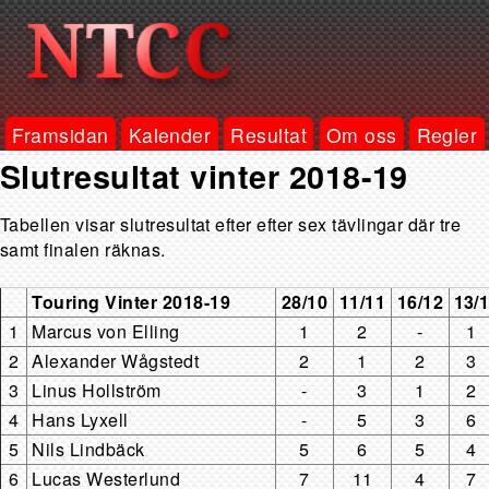
Framsidan
Kalender
Resultat
Om oss
Regler
Slutresultat vinter 2018-19
Tabellen visar slutresultat efter efter sex tävlingar där tre
samt finalen räknas.
Touring Vinter 2018-19
28/10
11/11
16/12
13/
1
Marcus von Elling
1
2
-
1
2
Alexander Wågstedt
2
1
2
3
3
Linus Hollström
-
3
1
2
4
Hans Lyxell
-
5
3
6
5
Nils Lindbäck
5
6
5
4
6
Lucas Westerlund
7
11
4
7