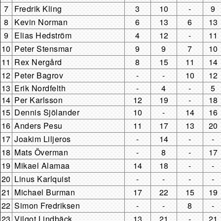
7
Fredrik Kling
3
10
-
9
8
Kevin Norman
6
13
6
13
9
Elias Hedström
4
12
-
11
10
Peter Stensmar
9
9
7
10
11
Rex Nergård
8
15
11
14
12
Peter Bagrov
-
-
10
12
13
Erik Nordfelth
-
4
-
5
14
Per Karlsson
12
19
-
18
15
Dennis Sjölander
10
-
14
16
16
Anders Pesu
11
17
13
20
17
Joakim Liljeros
-
14
-
-
18
Mats Överman
-
8
-
17
19
Mikael Alamaa
14
18
-
-
20
Linus Karlquist
-
-
-
-
21
Michael Burman
17
22
15
19
22
Simon Fredriksen
-
-
8
-
23
Vilgot Lindbäck
13
21
-
21