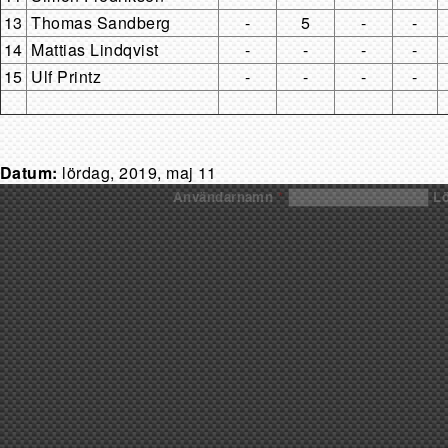
13
Thomas Sandberg
-
5
-
-
14
Mattias Lindqvist
-
-
-
-
15
Ulf Printz
-
-
-
-
Datum:
lördag, 2019, maj 11
Användarnamn
*
L