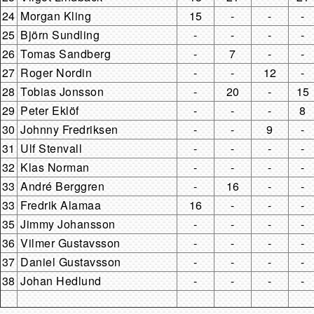
24
Morgan Kling
15
-
-
-
25
Björn Sundling
-
-
-
-
26
Tomas Sandberg
-
7
-
-
27
Roger Nordin
-
-
12
-
28
Tobias Jonsson
-
20
-
15
29
Peter Eklöf
-
-
-
8
30
Johnny Fredriksen
-
-
9
-
31
Ulf Stenvall
-
-
-
-
32
Klas Norman
-
-
-
-
33
André Berggren
-
16
-
-
33
Fredrik Alamaa
16
-
-
-
35
Jimmy Johansson
-
-
-
-
36
Vilmer Gustavsson
-
-
-
-
37
Daniel Gustavsson
-
-
-
-
38
Johan Hedlund
-
-
-
-