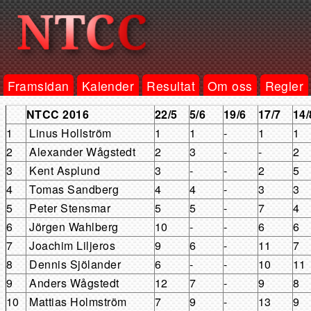
Framsidan
Kalender
Resultat
Om oss
Regler
NTCC 2016
22/5
5/6
19/6
17/7
14/
1
Linus Hollström
1
1
-
1
1
2
Alexander Wågstedt
2
3
-
-
2
3
Kent Asplund
3
-
-
2
5
4
Tomas Sandberg
4
4
-
3
3
5
Peter Stensmar
5
5
-
7
4
6
Jörgen Wahlberg
10
-
-
6
6
7
Joachim Liljeros
9
6
-
11
7
8
Dennis Sjölander
6
-
-
10
11
9
Anders Wågstedt
12
7
-
9
8
10
Mattias Holmström
7
9
-
13
9