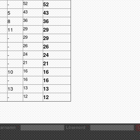
52
-
52
43
5
43
36
8
36
29
11
29
29
-
29
26
-
26
24
-
24
21
-
21
16
10
16
16
-
16
13
13
13
12
-
12
darnamn
*
Lösenord
*