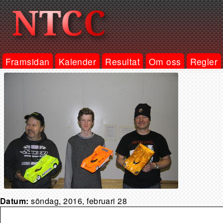
Framsidan
Kalender
Resultat
Om oss
Regler
Datum:
söndag, 2016, februari 28