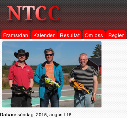
Framsidan
Kalender
Resultat
Om oss
Regler
Datum:
söndag, 2015, augusti 16