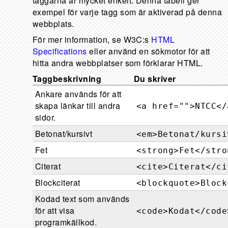
taggarna är mycket enkelt. Denna tabell ger
exempel för varje tagg som är aktiverad på denna
webbplats.
För mer information, se W3C:s
HTML
Specifications
eller använd en sökmotor för att
hitta andra webbplatser som förklarar HTML.
Taggbeskrivning
Du skriver
Ankare används för att
skapa länkar till andra
<a href="">NTCC</
sidor.
Betonat/kursivt
<em>Betonat/kursi
Fet
<strong>Fet</stro
Citerat
<cite>Citerat</ci
Blockciterat
<blockquote>Block
Kodad text som används
för att visa
<code>Kodat</code
programkällkod.