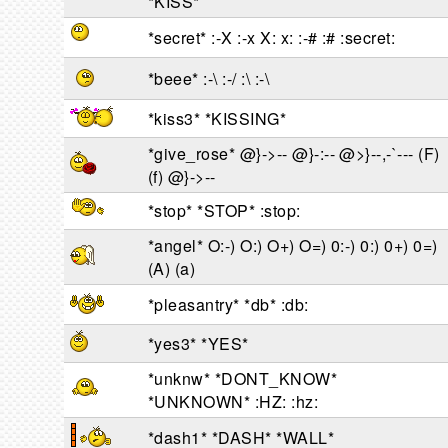
*KISS*
*secret* :-X :-x X: x: :-# :# :secret:
*beee* :-\ :-/ :\ :-\
*kiss3* *KISSING*
*give_rose* @}->-- @}-:-- @>}--,-`--- (F)
(f) @}->--
*stop* *STOP* :stop:
*angel* O:-) O:) O+) O=) 0:-) 0:) 0+) 0=)
(A) (a)
*pleasantry* *db* :db:
*yes3* *YES*
*unknw* *DONT_KNOW*
*UNKNOWN* :HZ: :hz:
*dash1* *DASH* *WALL*