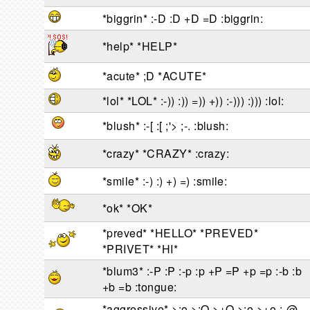
*biggrin* :-D :D +D =D :biggrin:
*help* *HELP*
*acute* ;D *ACUTE*
*lol* *LOL* :-)) :)) =)) +)) :-))) :))) :lol:
*blush* :-[ :[ ;'> ;-. :blush:
*crazy* *CRAZY* :crazy:
*smile* :-) :) +) =) :smile:
*ok* *OK*
*preved* *HELLO* *PREVED*
*PRIVET* *HI*
*blum3* :-P :P :-p :p +P =P +p =p :-b :b
+b =b :tongue:
*aggressive* >:o >:O >+O >:o >+o :-@