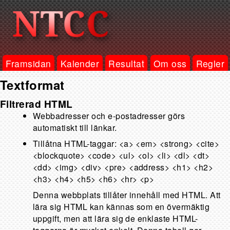
Framsidan
Kalender
Resultat
Om oss
Regler
Textformat
Filtrerad HTML
Webbadresser och e-postadresser görs
automatiskt till länkar.
Tillåtna HTML-taggar: <a> <em> <strong> <cite>
<blockquote> <code> <ul> <ol> <li> <dl> <dt>
<dd> <img> <div> <pre> <address> <h1> <h2>
<h3> <h4> <h5> <h6> <hr> <p>
Denna webbplats tillåter innehåll med HTML. Att
lära sig HTML kan kännas som en övermäktig
uppgift, men att lära sig de enklaste HTML-