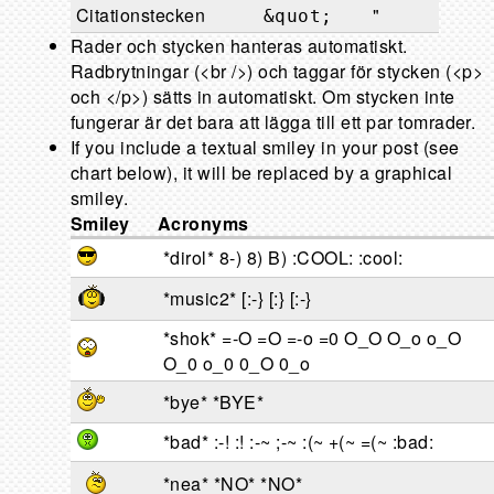
Citationstecken
"
&quot;
Rader och stycken hanteras automatiskt.
Radbrytningar (<br />) och taggar för stycken (<p>
och </p>) sätts in automatiskt. Om stycken inte
fungerar är det bara att lägga till ett par tomrader.
If you include a textual smiley in your post (see
chart below), it will be replaced by a graphical
smiley.
Smiley
Acronyms
*dirol* 8-) 8) B) :COOL: :cool:
*music2* [:-} [:} [:-}
*shok* =-O =O =-o =0 O_O O_o o_O
O_0 o_0 0_O 0_o
*bye* *BYE*
*bad* :-! :! :-~ ;-~ :(~ +(~ =(~ :bad:
*nea* *NO* *NO*