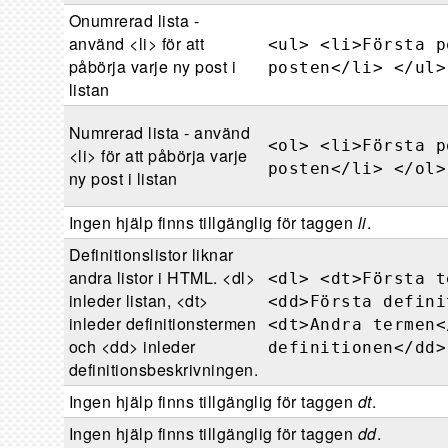
Onumrerad lista -
använd <li> för att
<ul> <li>Första p
påbörja varje ny post i
posten</li> </ul>
listan
Numrerad lista - använd
<ol> <li>Första p
<li> för att påbörja varje
posten</li> </ol>
ny post i listan
Ingen hjälp finns tillgänglig för taggen
li
.
Definitionslistor liknar
andra listor i HTML. <dl>
<dl> <dt>Första t
inleder listan, <dt>
<dd>Första defini
inleder definitionstermen
<dt>Andra termen<
och <dd> inleder
definitionen</dd>
definitionsbeskrivningen.
Ingen hjälp finns tillgänglig för taggen
dt
.
Ingen hjälp finns tillgänglig för taggen
dd
.