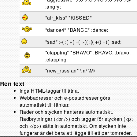
:angry:
*air_kiss* *KISSED*
*dance4* *DANCE* :dance:
*sad* :-( :( +( =( :-(( :(( +(( =(( :sad:
*clapping* *BRAVO* :BRAVO: :bravo:
:clapping:
*new_russian* \m/ \M/
Ren text
Inga HTML-taggar tillåtna.
Webbadresser och e-postadresser görs
automatiskt till länkar.
Rader och stycken hanteras automatiskt.
Radbrytningar (<br />) och taggar för stycken (<p>
och </p>) sätts in automatiskt. Om stycken inte
fungerar är det bara att lägga till ett par tomrader.