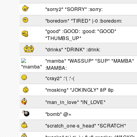
*sorry2* *SORRY* :sorry:
*boredom* *TIRED* |-0 :boredom:
*good* :GOOD: :good: *GOOD*
*THUMBS_UP*
*drinks* *DRINK* :drink:
*mamba* *WASSUP* *SUP* *MAMBA*
:MAMBA:
*cray2* :'( :'-(
*mosking* *JOKINGLY* 8P 8p
*man_in_love* *IN_LOVE*
*bomb* @=
*scratch_one-s_head* *SCRATCH*