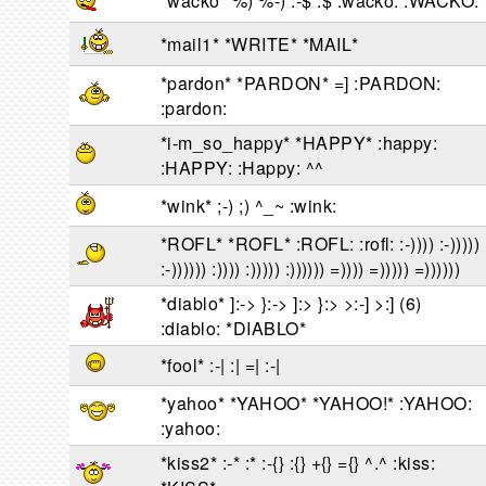
*wacko* %) %-) :-$ :$ :wacko: :WACKO:
*mail1* *WRITE* *MAIL*
*pardon* *PARDON* =] :PARDON:
:pardon:
*i-m_so_happy* *HAPPY* :happy:
:HAPPY: :Happy: ^^
*wink* ;-) ;) ^_~ :wink:
*ROFL* *ROFL* :ROFL: :rofl: :-)))) :-)))))
:-)))))) :)))) :))))) :)))))) =)))) =))))) =))))))
*diablo* ]:-> }:-> ]:> }:> >:-] >:] (6)
:diablo: *DIABLO*
*fool* :-| :| =| :-|
*yahoo* *YAHOO* *YAHOO!* :YAHOO:
:yahoo:
*kiss2* :-* :* :-{} :{} +{} ={} ^.^ :kiss: